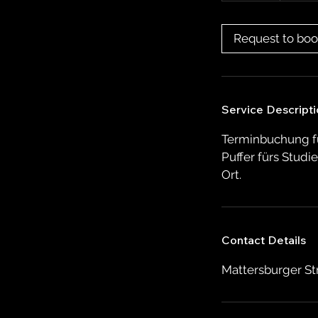
m
i
Request to bo
n
Service Descripti
Terminbuchung für
Puffer fürs Stud
Ort.
Contact Details
Mattersburger Str